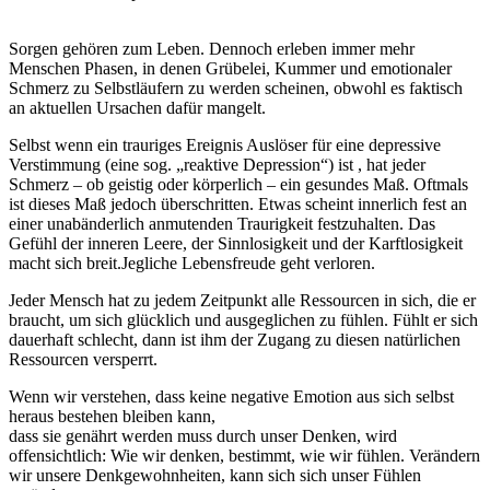
Sorgen gehören zum Leben. Dennoch erleben immer mehr
Menschen Phasen, in denen Grübelei, Kummer und emotionaler
Schmerz zu Selbstläufern zu werden scheinen, obwohl es faktisch
an aktuellen Ursachen dafür mangelt.
Selbst wenn ein trauriges Ereignis Auslöser für eine depressive
Verstimmung (eine sog. „reaktive Depression“) ist , hat jeder
Schmerz – ob geistig oder körperlich – ein gesundes Maß. Oftmals
ist dieses Maß jedoch überschritten. Etwas scheint innerlich fest an
einer unabänderlich anmutenden Traurigkeit festzuhalten. Das
Gefühl der inneren Leere, der Sinnlosigkeit und der Karftlosigkeit
macht sich breit.Jegliche Lebensfreude geht verloren.
Jeder Mensch hat zu jedem Zeitpunkt alle Ressourcen in sich, die er
braucht, um sich glücklich und ausgeglichen zu fühlen. Fühlt er sich
dauerhaft schlecht, dann ist ihm der Zugang zu diesen natürlichen
Ressourcen versperrt.
Wenn wir verstehen, dass keine negative Emotion aus sich selbst
heraus bestehen bleiben kann,
dass sie genährt werden muss durch unser Denken, wird
offensichtlich: Wie wir denken, bestimmt, wie wir fühlen. Verändern
wir unsere Denkgewohnheiten, kann sich sich unser Fühlen